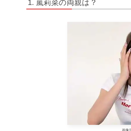
嵐莉菜の両親は？
画像引