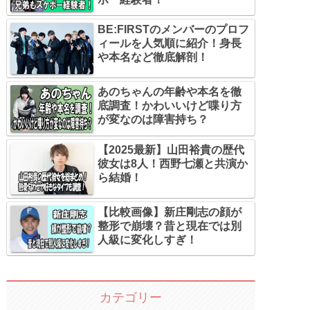
BE:FIRSTのメンバーのプロフ
ィールを人気順に紹介！身長
や本名など徹底解剖！
あのちゃんの年齢や本名を徹
底調査！かわいいけど喋り方
が変なのは障害持ち？
【2025最新】山田裕貴の歴代
彼女は8人！西野七瀬と共演か
ら結婚！
【比較画像】新庄剛志の顔が
整形で崩壊？昔と現在では別
人級に変化しすぎ！
カテゴリー