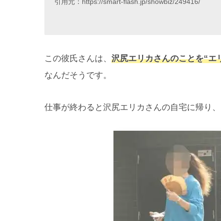
引用元：https://smart-flash.jp/showbiz/249416/
この彼氏さんは、
沢尻エリカさんのことを“エ
なんだそうです。
仕事が終わると沢尻エリカさんの自宅に帰り、