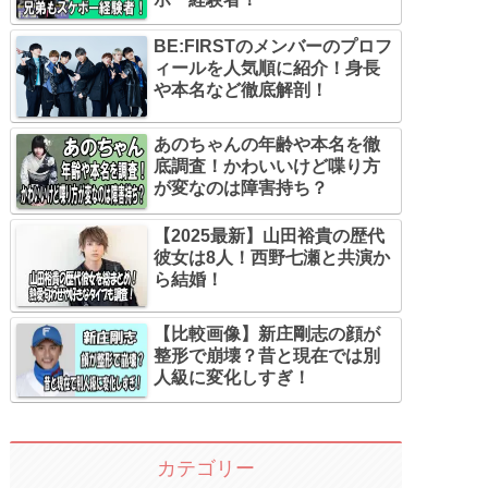
BE:FIRSTのメンバーのプロフ
ィールを人気順に紹介！身長
や本名など徹底解剖！
あのちゃんの年齢や本名を徹
底調査！かわいいけど喋り方
が変なのは障害持ち？
【2025最新】山田裕貴の歴代
彼女は8人！西野七瀬と共演か
ら結婚！
【比較画像】新庄剛志の顔が
整形で崩壊？昔と現在では別
人級に変化しすぎ！
カテゴリー