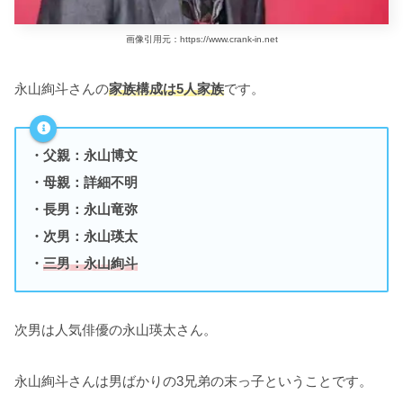
画像引用元：https://www.crank-in.net
永山絢斗さんの
家族構成は5人家族
です。
・父親：永山博文
・母親：詳細不明
・長男：永山竜弥
・次男：永山瑛太
・
三男：永山絢斗
次男は人気俳優の永山瑛太さん。
永山絢斗さんは男ばかりの3兄弟の末っ子ということです。