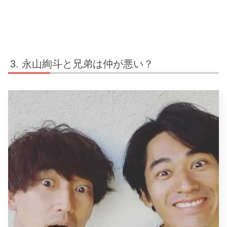
永山絢斗と兄弟は仲が悪い？