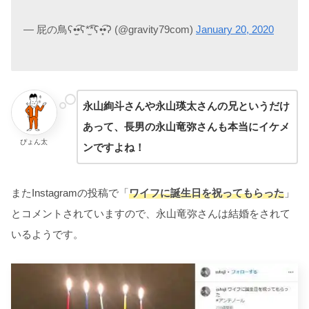
— 屁の鳥ʕ•̫͡•ʕ*̫͡*ʕ•͓͡•ʔ (@gravity79com)
January 20, 2020
永山絢斗さんや永山瑛太さんの兄というだけ
あって、長男の永山竜弥さんも本当にイケメ
ぴょん太
ンですよね！
またInstagramの投稿で「
ワイフに誕生日を祝ってもらった
」
とコメントされていますので、永山竜弥さんは結婚をされて
いるようです。