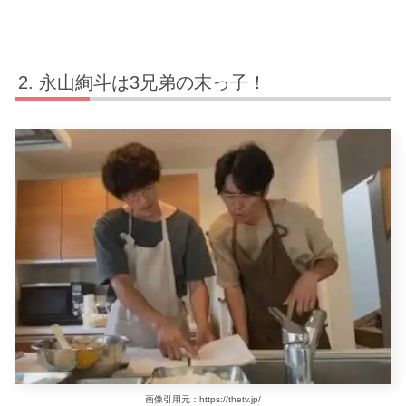
永山絢斗は3兄弟の末っ子！
画像引用元：https://thetv.jp/