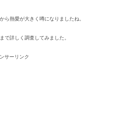
から熱愛が大きく噂になりましたね。
まで詳しく調査してみました。
ンサーリンク