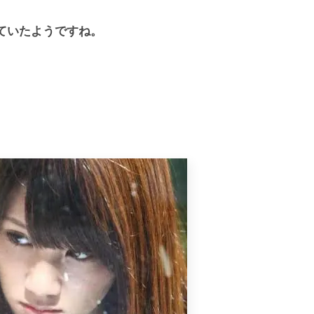
れていたようですね。