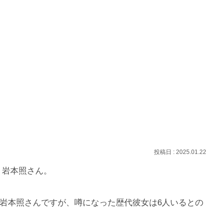
2025.01.22
、岩本照さん。
岩本照さんですが、噂になった歴代彼女は6人いるとの