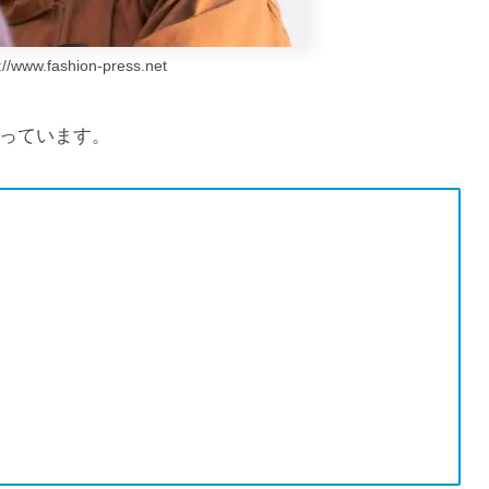
www.fashion-press.net
っています。