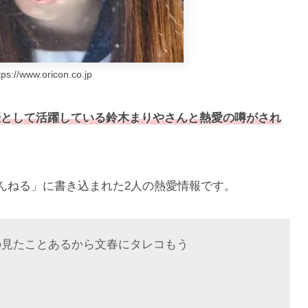
://www.oricon.co.jp
女優として活躍している鈴木まりやさんと熱愛の噂がされ
ゃんねる」に書き込まれた2人の熱愛情報です。
の見たことあるから文春にタレコもう