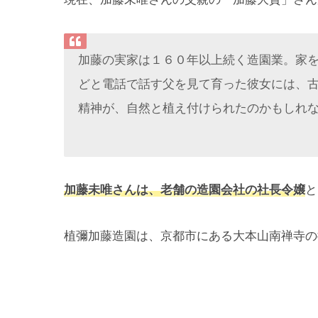
加藤の実家は１６０年以上続く造園業。家
どと電話で話す父を見て育った彼女には、古
精神が、自然と植え付けられたのかもしれ
加藤未唯さんは、老舗の造園会社の社長令嬢
と
植彌加藤造園は、京都市にある大本山南禅寺の