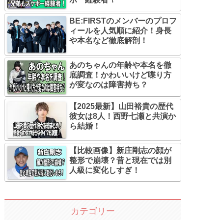
BE:FIRSTのメンバーのプロフ
ィールを人気順に紹介！身長
や本名など徹底解剖！
あのちゃんの年齢や本名を徹
底調査！かわいいけど喋り方
が変なのは障害持ち？
【2025最新】山田裕貴の歴代
彼女は8人！西野七瀬と共演か
ら結婚！
【比較画像】新庄剛志の顔が
整形で崩壊？昔と現在では別
人級に変化しすぎ！
カテゴリー