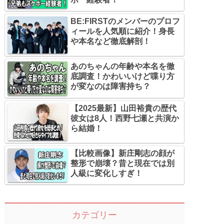
BE:FIRSTのメンバーのプロフ
ィールを人気順に紹介！身長
や本名など徹底解剖！
あのちゃんの年齢や本名を徹
底調査！かわいいけど喋り方
が変なのは障害持ち？
【2025最新】山田裕貴の歴代
彼女は8人！西野七瀬と共演か
ら結婚！
【比較画像】新庄剛志の顔が
整形で崩壊？昔と現在では別
人級に変化しすぎ！
カテゴリー