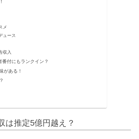
！
スメ
デュース
広告収入
者番付にもランクイン？
味がある！
？
年収は推定5億円越え？