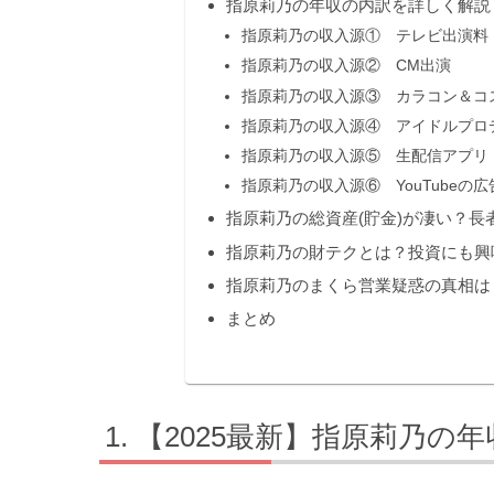
指原莉乃の年収の内訳を詳しく解説
指原莉乃の収入源① テレビ出演料
指原莉乃の収入源② CM出演
指原莉乃の収入源③ カラコン＆コ
指原莉乃の収入源④ アイドルプロ
指原莉乃の収入源⑤ 生配信アプリ
指原莉乃の収入源⑥ YouTubeの
指原莉乃の総資産(貯金)が凄い？長
指原莉乃の財テクとは？投資にも興
指原莉乃のまくら営業疑惑の真相は
まとめ
【2025最新】指原莉乃の